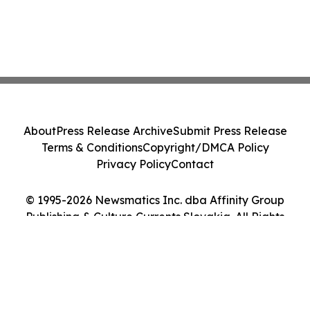
About
Press Release Archive
Submit Press Release
Terms & Conditions
Copyright/DMCA Policy
Privacy Policy
Contact
© 1995-2026 Newsmatics Inc. dba Affinity Group
Publishing & Culture Currents Slovakia. All Rights
Reserved.
Cookie Settings / Your Privacy Choices