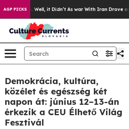
40%. Well, it Didn’t
As war With Iran Drove oil Price
AGP PICKS
Demokrácia, kultúra,
közélet és egészség két
napon át: június 12–13-án
érkezik a CEU Élhető Világ
Fesztivál