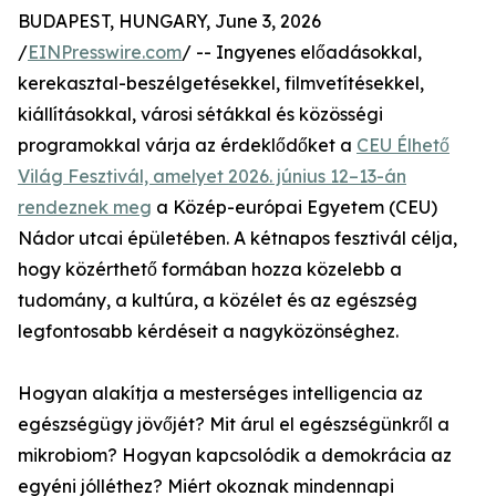
BUDAPEST, HUNGARY, June 3, 2026
/
EINPresswire.com
/ -- Ingyenes előadásokkal,
kerekasztal-beszélgetésekkel, filmvetítésekkel,
kiállításokkal, városi sétákkal és közösségi
programokkal várja az érdeklődőket a
CEU Élhető
Világ Fesztivál, amelyet 2026. június 12–13-án
rendeznek meg
a Közép-európai Egyetem (CEU)
Nádor utcai épületében. A kétnapos fesztivál célja,
hogy közérthető formában hozza közelebb a
tudomány, a kultúra, a közélet és az egészség
legfontosabb kérdéseit a nagyközönséghez.
Hogyan alakítja a mesterséges intelligencia az
egészségügy jövőjét? Mit árul el egészségünkről a
mikrobiom? Hogyan kapcsolódik a demokrácia az
egyéni jólléthez? Miért okoznak mindennapi