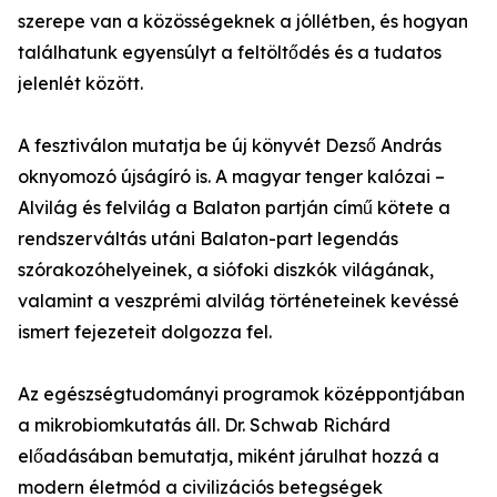
szerepe van a közösségeknek a jóllétben, és hogyan
találhatunk egyensúlyt a feltöltődés és a tudatos
jelenlét között.
A fesztiválon mutatja be új könyvét Dezső András
oknyomozó újságíró is. A magyar tenger kalózai –
Alvilág és felvilág a Balaton partján című kötete a
rendszerváltás utáni Balaton-part legendás
szórakozóhelyeinek, a siófoki diszkók világának,
valamint a veszprémi alvilág történeteinek kevéssé
ismert fejezeteit dolgozza fel.
Az egészségtudományi programok középpontjában
a mikrobiomkutatás áll. Dr. Schwab Richárd
előadásában bemutatja, miként járulhat hozzá a
modern életmód a civilizációs betegségek