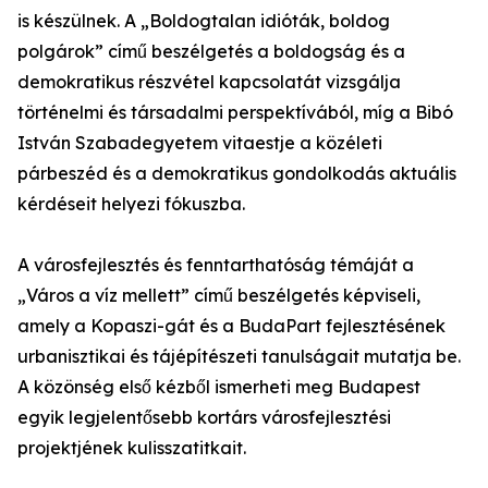
is készülnek. A „Boldogtalan idióták, boldog
polgárok” című beszélgetés a boldogság és a
demokratikus részvétel kapcsolatát vizsgálja
történelmi és társadalmi perspektívából, míg a Bibó
István Szabadegyetem vitaestje a közéleti
párbeszéd és a demokratikus gondolkodás aktuális
kérdéseit helyezi fókuszba.
A városfejlesztés és fenntarthatóság témáját a
„Város a víz mellett” című beszélgetés képviseli,
amely a Kopaszi-gát és a BudaPart fejlesztésének
urbanisztikai és tájépítészeti tanulságait mutatja be.
A közönség első kézből ismerheti meg Budapest
egyik legjelentősebb kortárs városfejlesztési
projektjének kulisszatitkait.